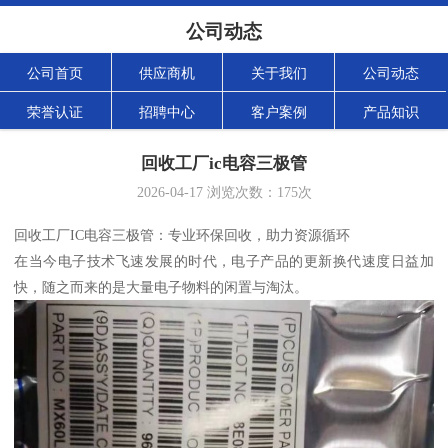
公司动态
公司首页
供应商机
关于我们
公司动态
荣誉认证
招聘中心
客户案例
产品知识
回收工厂ic电容三极管
2026-04-17
浏览次数：
175
次
回收工厂IC电容三极管：专业环保回收，助力资源循环
在当今电子技术飞速发展的时代，电子产品的更新换代速度日益加
快，随之而来的是大量电子物料的闲置与淘汰。