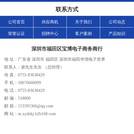
联系方式
公司首页
供应商机
关于我们
公司动态
荣誉认证
招聘中心
客户案例
产品知识
深圳市福田区宝博电子商务商行
地 址：广东省 深圳市 福田区 深圳市福田华强电子世界
联系人：谢先生先生 （总经理）
传 真：0755-83638429
手 机：18676668999
电 话：0755-83638429
邮 编：518000
邮 箱：153395366@qq.com
网 站：m.xydzkj.b2b168.com