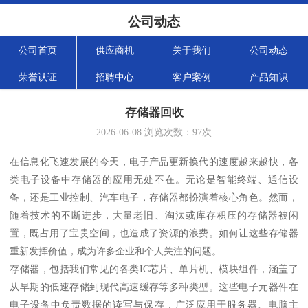
公司动态
公司首页
供应商机
关于我们
公司动态
荣誉认证
招聘中心
客户案例
产品知识
存储器回收
2026-06-08
浏览次数：
97
次
在信息化飞速发展的今天，电子产品更新换代的速度越来越快，各
类电子设备中存储器的应用无处不在。无论是智能终端、通信设
备，还是工业控制、汽车电子，存储器都扮演着核心角色。然而，
随着技术的不断进步，大量老旧、淘汰或库存积压的存储器被闲
置，既占用了宝贵空间，也造成了资源的浪费。如何让这些存储器
重新发挥价值，成为许多企业和个人关注的问题。
存储器，包括我们常见的各类IC芯片、单片机、模块组件，涵盖了
从早期的低速存储到现代高速缓存等多种类型。这些电子元器件在
电子设备中负责数据的读写与保存，广泛应用于服务器、电脑主