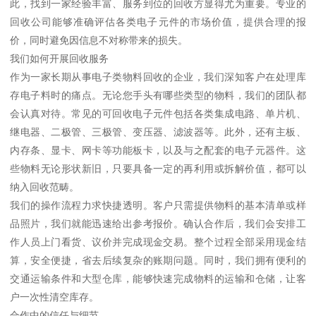
此，找到一家经验丰富、服务到位的回收方显得尤为重要。专业的
回收公司能够准确评估各类电子元件的市场价值，提供合理的报
价，同时避免因信息不对称带来的损失。
我们如何开展回收服务
作为一家长期从事电子类物料回收的企业，我们深知客户在处理库
存电子料时的痛点。无论您手头有哪些类型的物料，我们的团队都
会认真对待。常见的可回收电子元件包括各类集成电路、单片机、
继电器、二极管、三极管、变压器、滤波器等。此外，还有主板、
内存条、显卡、网卡等功能板卡，以及与之配套的电子元器件。这
些物料无论形状新旧，只要具备一定的再利用或拆解价值，都可以
纳入回收范畴。
我们的操作流程力求快捷透明。客户只需提供物料的基本清单或样
品照片，我们就能迅速给出参考报价。确认合作后，我们会安排工
作人员上门看货、议价并完成现金交易。整个过程全部采用现金结
算，安全便捷，省去后续复杂的账期问题。同时，我们拥有便利的
交通运输条件和大型仓库，能够快速完成物料的运输和仓储，让客
户一次性清空库存。
合作中的信任与细节