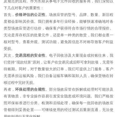
及规范的流程。作为长期从事电子元件回收的服务商，我们深知以
下几点对客户的重要性：
首先，
价格评估的公正性
。场效应管的型号、品牌、数量、新旧程
度都会影响其价值。我们拥有多年行业经验，能够快速准确地对各
类型场效应管进行估价，确保客户获得符合市场行情的合理报价。
无论是库存积压的批量元件，还是单一种类的散货，我们都会逐一
核对型号、查看外观、测试功能，避免因信息不对称导致客户利益
受损。
其次，
交易流程的安全性
。电子回收涉及大量现金或转账往来，我
们坚持“现款结算”原则，让客户在交易完成后即可拿到款项，无需等
待账期。同时，对于数量较大的订单，我们可提供上门服务，客户
无需承担运输风险，我们自备运输车辆和装卸人员，确保货物在转
移过程中完好无损。
再者，
环保处理的合规性
。部分场效应管在拆解或处理时可能涉及
有害物质，非专业操作容易引发安全隐患或环境问题。我们严格按
照环保标准进行分类、检测和后续处理，确保每一批回收的场效应
管都得到妥善处置——可继续使用的经过测试后重新流通，无法使
用的则进行无害化拆解。