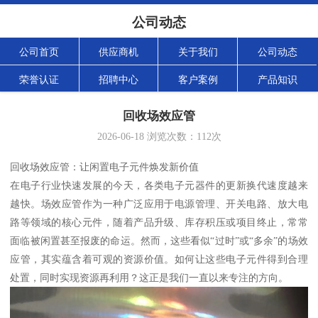
公司动态
公司首页
供应商机
关于我们
公司动态
荣誉认证
招聘中心
客户案例
产品知识
回收场效应管
2026-06-18
浏览次数：
112
次
回收场效应管：让闲置电子元件焕发新价值
在电子行业快速发展的今天，各类电子元器件的更新换代速度越来
越快。场效应管作为一种广泛应用于电源管理、开关电路、放大电
路等领域的核心元件，随着产品升级、库存积压或项目终止，常常
面临被闲置甚至报废的命运。然而，这些看似“过时”或“多余”的场效
应管，其实蕴含着可观的资源价值。如何让这些电子元件得到合理
处置，同时实现资源再利用？这正是我们一直以来专注的方向。