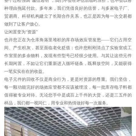
整个过程强调“诚信透明”，我们不会在评估后临时压价，也不会以各
种理由拖延付款。多年来，我们凭借良好的信誉，与多家电子厂、
贸易商、科研机构建立了长期合作关系，也正是因为每一次交易都
做到了让客户放心。
让闲置变为“资源”
也许您正在为仓库角落里堆积的库存场效应管发愁——它们占用空
间、产生积灰，甚至面临老化贬值；也许您刚刚清点了实验室或工
作室里的多余物料，发现有些型号已经很少使用。与其让这些元件
长期闲置，不如让它们重新进入循环链条，既释放空间，又能获得
一笔实实在在的收益。
电子元件的回收不仅是商业行为，更是对资源的尊重。我们坚信，
每一颗功能完好的场效应管都不应该被埋没，每一批库存电子料都
值得被专业对待。无论您手中是成百上千件的大货，还是三五件的
样品，我们都一视同仁，用专业和热情做好每一次服务。