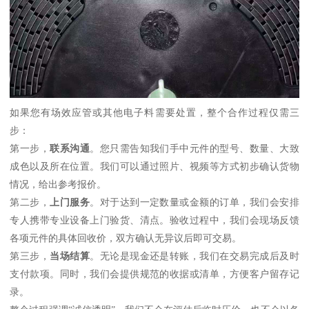
如果您有场效应管或其他电子料需要处置，整个合作过程仅需三
步：
第一步，
联系沟通
。您只需告知我们手中元件的型号、数量、大致
成色以及所在位置。我们可以通过照片、视频等方式初步确认货物
情况，给出参考报价。
第二步，
上门服务
。对于达到一定数量或金额的订单，我们会安排
专人携带专业设备上门验货、清点。验收过程中，我们会现场反馈
各项元件的具体回收价，双方确认无异议后即可交易。
第三步，
当场结算
。无论是现金还是转账，我们在交易完成后及时
支付款项。同时，我们会提供规范的收据或清单，方便客户留存记
录。