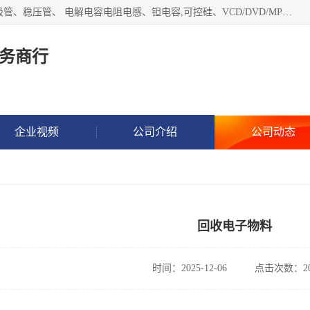
长期现金收购以下直插DIP,贴片SMD元器件:集成电路、二三极管、稳压管、 电解电容电阻电感、钽电容,可控硅、VCD/DVD/MP3激光头、红外发射接收、行管、 BGA芯片,霍尔元件、发光管、晶振,继电器,舌簧管舌簧继电器等各种电子元器件 , 量大量小不限!QQ9 联系电话谢先生 E-mail
务商行
企业视频
公司介绍
公司动态
回收电子物料
时间：2025-12-06
点击次数：20