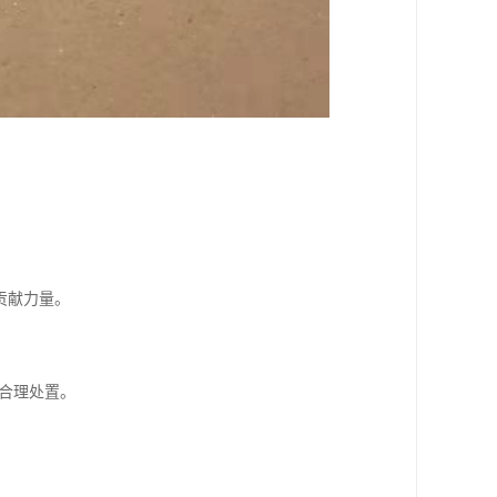
贡献力量。
。
到合理处置。