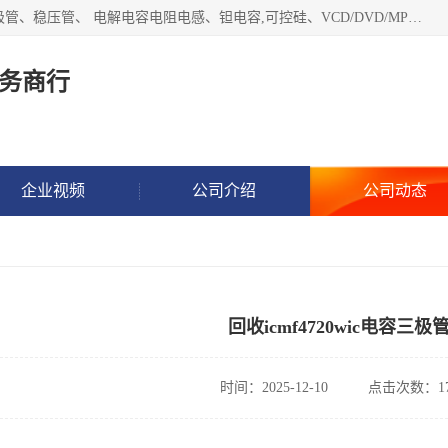
长期现金收购以下直插DIP,贴片SMD元器件:集成电路、二三极管、稳压管、 电解电容电阻电感、钽电容,可控硅、VCD/DVD/MP3激光头、红外发射接收、行管、 BGA芯片,霍尔元件、发光管、晶振,继电器,舌簧管舌簧继电器等各种电子元器件 , 量大量小不限!QQ9 联系电话谢先生 E-mail
务商行
企业视频
公司介绍
公司动态
回收icmf4720wic电容三极
时间：2025-12-10
点击次数：17