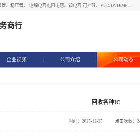
长期现金收购以下直插DIP,贴片SMD元器件:集成电路、二三极管、稳压管、 电解电容电阻电感、钽电容,可控硅、VCD/DVD/MP3激光头、红外发射接收、行管、 BGA芯片,霍尔元件、发光管、晶振,继电器,舌簧管舌簧继电器等各种电子元器件 , 量大量小不限!QQ9 联系电话谢先生 E-mail
务商行
企业视频
公司介绍
公司动态
回收各种IC
时间：2025-12-25
点击次数：24