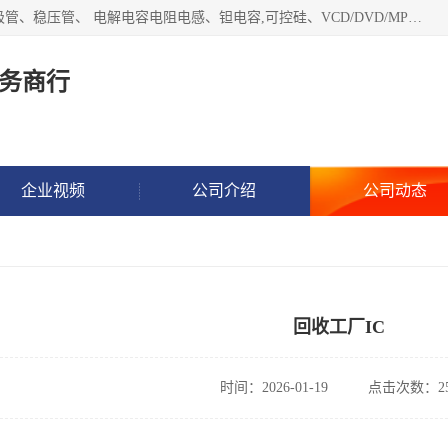
长期现金收购以下直插DIP,贴片SMD元器件:集成电路、二三极管、稳压管、 电解电容电阻电感、钽电容,可控硅、VCD/DVD/MP3激光头、红外发射接收、行管、 BGA芯片,霍尔元件、发光管、晶振,继电器,舌簧管舌簧继电器等各种电子元器件 , 量大量小不限!QQ9 联系电话谢先生 E-mail
务商行
企业视频
公司介绍
公司动态
回收工厂IC
时间：2026-01-19
点击次数：25