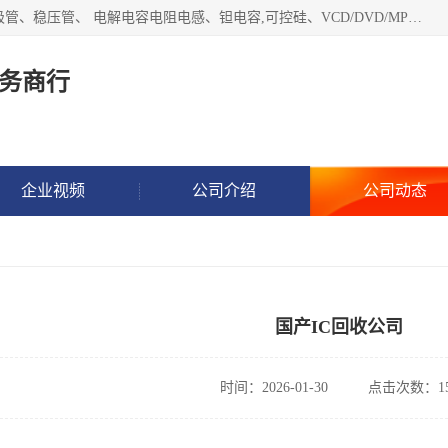
长期现金收购以下直插DIP,贴片SMD元器件:集成电路、二三极管、稳压管、 电解电容电阻电感、钽电容,可控硅、VCD/DVD/MP3激光头、红外发射接收、行管、 BGA芯片,霍尔元件、发光管、晶振,继电器,舌簧管舌簧继电器等各种电子元器件 , 量大量小不限!QQ9 联系电话谢先生 E-mail
务商行
企业视频
公司介绍
公司动态
国产IC回收公司
时间：2026-01-30
点击次数：15