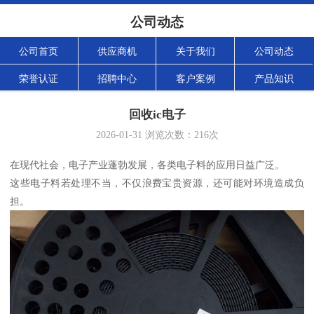
公司动态
公司首页
供应商机
关于我们
公司动态
荣誉认证
招聘中心
客户案例
产品知识
回收ic电子
2026-01-31
浏览次数：
216
次
在现代社会，电子产业蓬勃发展，各类电子料的应用日益广泛。
这些电子料若处理不当，不仅浪费宝贵资源，还可能对环境造成负
担。