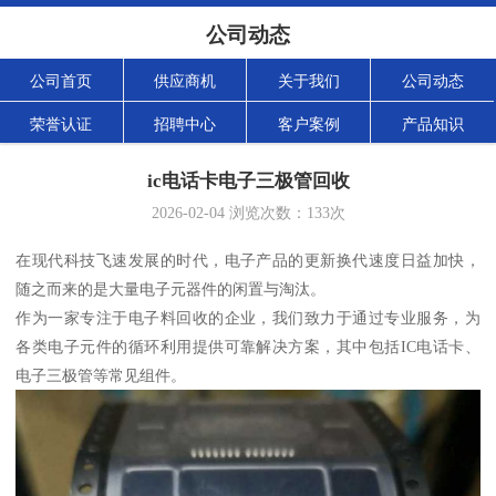
公司动态
公司首页
供应商机
关于我们
公司动态
荣誉认证
招聘中心
客户案例
产品知识
ic电话卡电子三极管回收
2026-02-04
浏览次数：
133
次
在现代科技飞速发展的时代，电子产品的更新换代速度日益加快，
随之而来的是大量电子元器件的闲置与淘汰。
作为一家专注于电子料回收的企业，我们致力于通过专业服务，为
各类电子元件的循环利用提供可靠解决方案，其中包括IC电话卡、
电子三极管等常见组件。