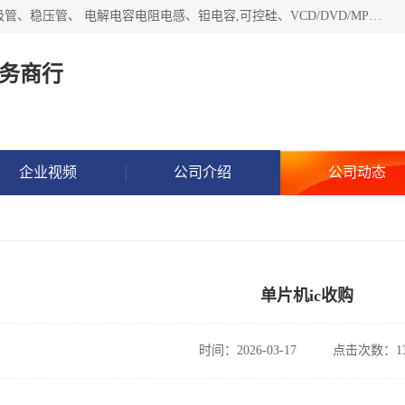
长期现金收购以下直插DIP,贴片SMD元器件:集成电路、二三极管、稳压管、 电解电容电阻电感、钽电容,可控硅、VCD/DVD/MP3激光头、红外发射接收、行管、 BGA芯片,霍尔元件、发光管、晶振,继电器,舌簧管舌簧继电器等各种电子元器件 , 量大量小不限!QQ9 联系电话谢先生 E-mail
务商行
企业视频
公司介绍
公司动态
单片机ic收购
时间：2026-03-17
点击次数：13