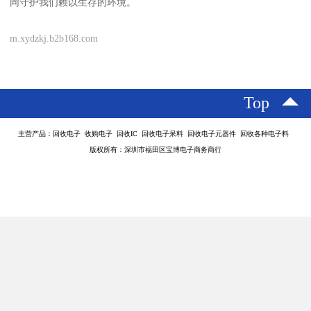
这种环保理念与实践的结合，为建设绿色家园贡献了重要力量。
每一笔成功的电子产品收购，都是对可持续发展理念的一次践行。
在这个过程中，企业不仅实现了经济效益，更履行了社会责任，为
行业树立了良好典范。
展望未来，携手共进
随着科技的不断进步，电子产品收购行业也将迎来新的发展机遇。
专业的收购服务将继续发挥桥梁作用，连接起资源的供给与需求，
推动行业向着更加规范、专业的方向发展。
我们期待与更多伙伴建立合作关系，共同推动电子产品收购事业的
发展。
无论是个体还是企业，都能通过专业的收购服务，让闲置的电子料
重获新生，实现资源的优化配置。
在未来的发展中，专业电子产品收购服务将继续秉持诚信经营的理
念，不断提升服务水平，为客户创造更多价值，为环境保护作出更
大贡献。