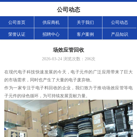
公司动态
公司首页
供应商机
关于我们
公司动态
荣誉认证
招聘中心
客户案例
产品知识
场效应管回收
2026-03-24
浏览次数：
206
次
在现代电子科技快速发展的今天，电子元件的广泛应用带来了巨大
的市场需求，同时也产生了大量的电子废弃物。
作为一家专注于电子料回收的企业，我们致力于推动场效应管等电
子元件的绿色循环，为可持续发展贡献力量。