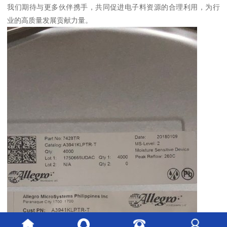
我们期待与更多伙伴携手，共同促进电子料资源的合理利用，为行
业的高质量发展贡献力量。