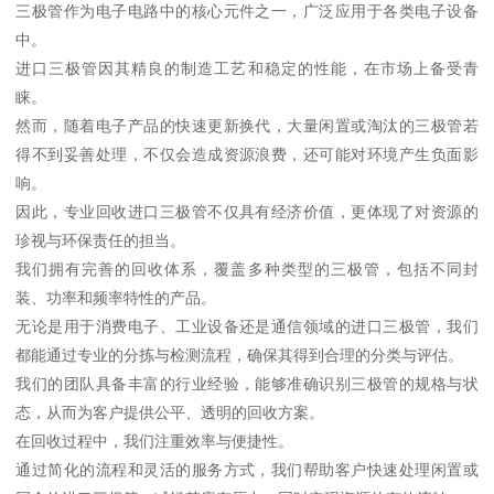
三极管作为电子电路中的核心元件之一，广泛应用于各类电子设备
中。
进口三极管因其精良的制造工艺和稳定的性能，在市场上备受青
睐。
然而，随着电子产品的快速更新换代，大量闲置或淘汰的三极管若
得不到妥善处理，不仅会造成资源浪费，还可能对环境产生负面影
响。
因此，专业回收进口三极管不仅具有经济价值，更体现了对资源的
珍视与环保责任的担当。
我们拥有完善的回收体系，覆盖多种类型的三极管，包括不同封
装、功率和频率特性的产品。
无论是用于消费电子、工业设备还是通信领域的进口三极管，我们
都能通过专业的分拣与检测流程，确保其得到合理的分类与评估。
我们的团队具备丰富的行业经验，能够准确识别三极管的规格与状
态，从而为客户提供公平、透明的回收方案。
在回收过程中，我们注重效率与便捷性。
通过简化的流程和灵活的服务方式，我们帮助客户快速处理闲置或