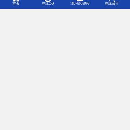
首页
在线QQ
18676668999
在线留言
如果您有闲置的进口三极管或其他电子料需要处理，欢迎随时联系