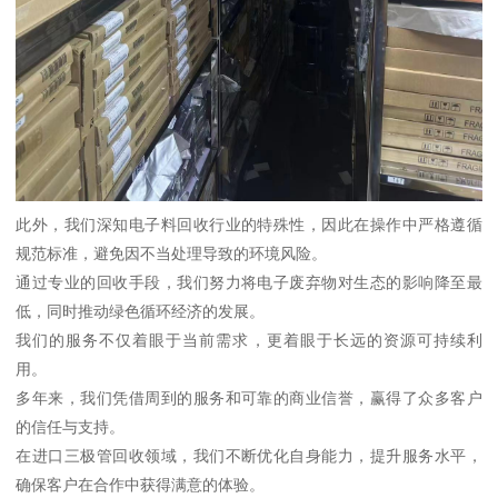
此外，我们深知电子料回收行业的特殊性，因此在操作中严格遵循
规范标准，避免因不当处理导致的环境风险。
通过专业的回收手段，我们努力将电子废弃物对生态的影响降至最
低，同时推动绿色循环经济的发展。
我们的服务不仅着眼于当前需求，更着眼于长远的资源可持续利
用。
多年来，我们凭借周到的服务和可靠的商业信誉，赢得了众多客户
的信任与支持。
在进口三极管回收领域，我们不断优化自身能力，提升服务水平，
确保客户在合作中获得满意的体验。