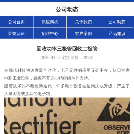
公司动态
公司首页
供应商机
关于我们
公司动态
荣誉认证
招聘中心
客户案例
产品知识
回收功率三极管回收二极管
2026-04-07
浏览次数：
201
次
在现代科技快速发展的时代，电子元件的应用无处不在，从日常家
电到工业设备，都离不开这些精密组件的支持。
随着技术的不断更新迭代，许多电子设备面临淘汰或升级，产生了
大量闲置或废弃的电子料。