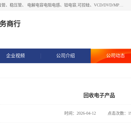
长期现金收购以下直插DIP,贴片SMD元器件:集成电路、二三极管、稳压管、 电解电容电阻电感、钽电容,可控硅、VCD/DVD/MP3激光头、红外发射接收、行管、 BGA芯片,霍尔元件、发光管、晶振,继电器,舌簧管舌簧继电器等各种电子元器件 , 量大量小不限!QQ9 联系电话谢先生 E-mail
务商行
企业视频
公司介绍
公司动态
回收电子产品
时间：2026-04-12
点击次数：19