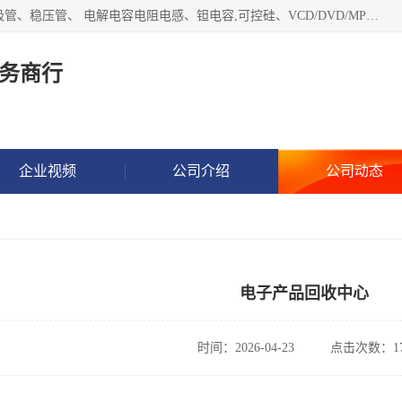
长期现金收购以下直插DIP,贴片SMD元器件:集成电路、二三极管、稳压管、 电解电容电阻电感、钽电容,可控硅、VCD/DVD/MP3激光头、红外发射接收、行管、 BGA芯片,霍尔元件、发光管、晶振,继电器,舌簧管舌簧继电器等各种电子元器件 , 量大量小不限!QQ9 联系电话谢先生 E-mail
务商行
企业视频
公司介绍
公司动态
电子产品回收中心
时间：2026-04-23
点击次数：17