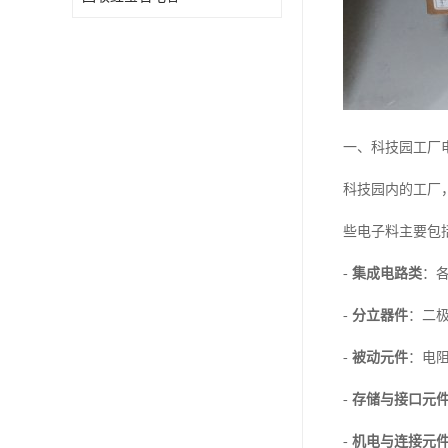
一、科技园工厂
科技园内的工厂
些电子料主要包
-
集成电路类
：各
-
分立器件
：二
-
被动元件
：电
-
存储与接口元
-
机电与连接元