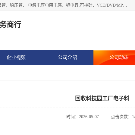
长期现金收购以下直插DIP,贴片SMD元器件:集成电路、二三极管、稳压管、 电解电容电阻电感、钽电容,可控硅、VCD/DVD/MP3激光头、红外发射接收、行管、 BGA芯片,霍尔元件、发光管、晶振,继电器,舌簧管舌簧继电器等各种电子元器件 , 量大量小不限!QQ9 联系电话谢先生 E-mail
务商行
企业视频
公司介绍
公司动态
回收科技园工厂电子料
时间：2026-05-07
点击次数：14