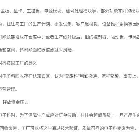
：主板、显卡、工控板、电源模块、信号处理模块等，部分功能完好的模
源，往往与工厂的生产计划、研发试制、客户退换货、设备维护更换等因
可能长期堆放在仓库中；或者生产线升级后，旧的控制器、驱动板、传感
金和空间，还可能面临贬值或过时风险。
对科技园工厂的意义
对电子料回收存在认知误区，认为“卖废料”利润微薄、流程繁琐。事实上
运营管理。
产，释放资金压力
电子料时，为了保障生产或应对订单波动，往往会超额备货。一旦产品生
的回收渠道，工厂可以将这些通过技术验证、质量可靠的电子料变废为宝，