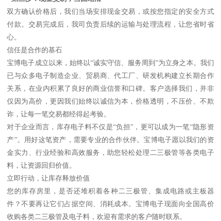
双方确认价格后，我们当场安排现金交易，或按您指定的安全方式
付款。交易完成后，我司负责后续的运输与处理流程，让您省时省
心。
信任是合作的基石
宝博电子成立以来，始终以“诚实守信、服务周到”为立身之本。我们
已与众多电子制造企业、贸易商、代工厂、研发机构建立长期合作
关系，在业内积累了良好的商业信誉和口碑。客户选择我们，并非
仅因为高价，更因我们始终以诚信为本，价格透明，不压价、不欺
诈，让每一笔交易都经得起考验。
对于企业而言，库存电子料不仅是“负担”，更可以成为一笔“隐形资
产”。用好这笔资产，需要专业的合作伙伴。宝博电子愿以我们的资
金实力、行业经验和高效服务，助您轻松处理二三极管等各类电子
料，让资源回归价值。
立即行动，让库存释放价值
您的库存房里，是否还堆积着各种二三极管、集成电路或主板器
件？不要再让它们占据空间、消耗成本。宝博电子现面向全国高价
收购各类二三极管及电子料，欢迎有需求的客户随时联系。