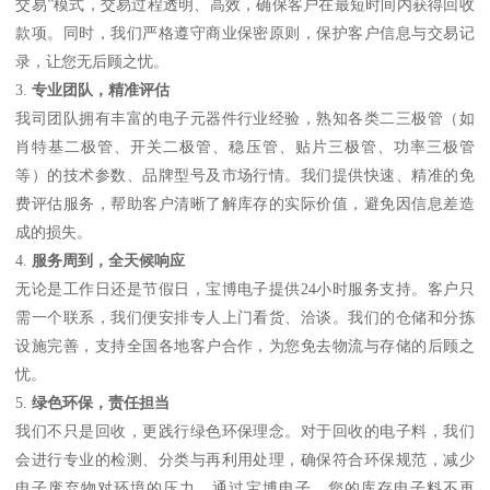
交易”模式，交易过程透明、高效，确保客户在最短时间内获得回收
款项。同时，我们严格遵守商业保密原则，保护客户信息与交易记
录，让您无后顾之忧。
3.
专业团队，精准评估
我司团队拥有丰富的电子元器件行业经验，熟知各类二三极管（如
肖特基二极管、开关二极管、稳压管、贴片三极管、功率三极管
等）的技术参数、品牌型号及市场行情。我们提供快速、精准的免
费评估服务，帮助客户清晰了解库存的实际价值，避免因信息差造
成的损失。
4.
服务周到，全天候响应
无论是工作日还是节假日，宝博电子提供24小时服务支持。客户只
需一个联系，我们便安排专人上门看货、洽谈。我们的仓储和分拣
设施完善，支持全国各地客户合作，为您免去物流与存储的后顾之
忧。
5.
绿色环保，责任担当
我们不只是回收，更践行绿色环保理念。对于回收的电子料，我们
会进行专业的检测、分类与再利用处理，确保符合环保规范，减少
电子废弃物对环境的压力。通过宝博电子，您的库存电子料不再