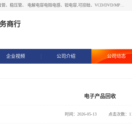
长期现金收购以下直插DIP,贴片SMD元器件:集成电路、二三极管、稳压管、 电解电容电阻电感、钽电容,可控硅、VCD/DVD/MP3激光头、红外发射接收、行管、 BGA芯片,霍尔元件、发光管、晶振,继电器,舌簧管舌簧继电器等各种电子元器件 , 量大量小不限!QQ9 联系电话谢先生 E-mail
务商行
企业视频
公司介绍
公司动态
电子产品回收
时间：2026-05-13
点击次数：11