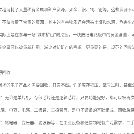
过程消耗了大量稀有金属和矿产资源，如金、银、铜、钯等。这些资源不
，不仅浪费了宝贵的资源，其中的有害物质还会污染土壤和水源，危害生
实际上是在参与一场“城市矿山”的挖掘。一块废旧电路板中的黄金含量，
贵金属可以被重新利用，减少对新矿产的需求。更重要的是，规范的回收
得回收
损坏的电子产品才需要回收，其实不然。许多库存积压、型号过时、甚至
片
：无论是单片机、存储芯片还是逻辑芯片，只要功能完好，都可以被再
电阻、电容、电感、二极管、三极管等，是电子设备的基础组成，回收后
件
：继电器、变压器、滤波器等，在工业设备和通信领域有广泛需求，二