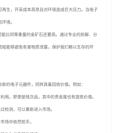
可再生，开采成本高昂且对环境造成巨大压力。当电子
态环境。
可能比同等重量的金矿石还要高。通过专业的拆解、分
流程能够避免有害物质泄露，保护我们赖以生存的环
全新的电子元器件，同样具备回收价值。例如：
次利用。即使是残次品，其中的贵金属也有提炼价值。
经过检测，可以重新进入市场。
手市场中依然抢手。