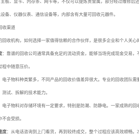
：主板、显卡、内存条、网卡等，不仅可以提炼贵金属，部分经过维修后
电设备、仪器仪表、通信设备等，内部含有大量可回收元器件。
回收渠道
的回收机构，如何选择一家值得信赖的合作伙伴，是很多企业和个人关心
度
：靠谱的回收公司通常具备充足的流动资金，能够当场完成现金交易，
过程中随意压价。
：电子物料种类繁多，不同产品的回收价值差异很大。专业的回收团队需
、测试、拆解的技术能力。
：电子物料对存储环境有一定要求，特别是防潮、防静电。一家成熟的回
中不会受损。
速度
：从电话咨询到上门看货，再到较终成交，整个过程应该高效顺畅。2