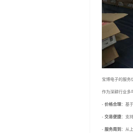
宝博电子的服务
作为深耕行业多
-
价格合理
：基
-
交易便捷
：支
-
服务周到
：从