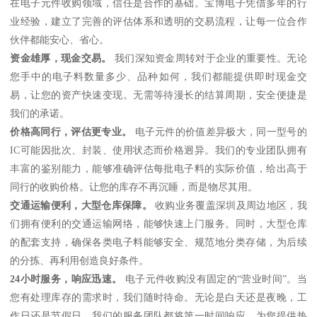
在电子元件收购领域，信任是合作的基础。宝博电子凭借多年的行
业经验，建立了完善的评估体系和透明的交易流程，让每一位合作
伙伴都能安心、省心。
资金雄厚，现金交易。
我们深知资金周转对于企业的重要性。无论
您手中的电子料数量多少、品种如何，我们都能提供即时现金交
易，让您的资产快速变现。无需等待漫长的结算周期，安全便捷是
我们的承诺。
价格高同行，评估更专业。
电子元件的价值差异极大，同一型号的
IC可能因批次、封装、使用状态而价格迥异。我们的专业团队拥有
丰富的鉴别能力，能够准确评估每批电子料的实际价值，给出高于
同行的收购价格。让您的库存不再沉睡，而是物尽其用。
交通运输便利，大型仓库保障。
收购业务覆盖深圳及周边地区，我
们拥有便利的交通运输网络，能够快速上门服务。同时，大型仓库
的配套支持，确保各类电子料能够安全、规范地分类存储，为后续
的分拣、再利用创造良好条件。
24小时服务，响应迅速。
电子元件收购没有固定的“营业时间”。当
您有处理库存的需求时，我们随时待命。无论是白天还是夜晚，工
作日还是节假日，我们的服务团队都将第一时间响应，为您提供热