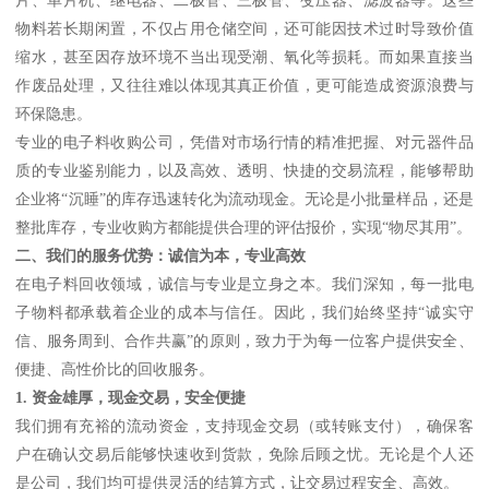
物料若长期闲置，不仅占用仓储空间，还可能因技术过时导致价值
缩水，甚至因存放环境不当出现受潮、氧化等损耗。而如果直接当
作废品处理，又往往难以体现其真正价值，更可能造成资源浪费与
环保隐患。
专业的电子料收购公司，凭借对市场行情的精准把握、对元器件品
质的专业鉴别能力，以及高效、透明、快捷的交易流程，能够帮助
企业将“沉睡”的库存迅速转化为流动现金。无论是小批量样品，还是
整批库存，专业收购方都能提供合理的评估报价，实现“物尽其用”。
二、我们的服务优势：诚信为本，专业高效
在电子料回收领域，诚信与专业是立身之本。我们深知，每一批电
子物料都承载着企业的成本与信任。因此，我们始终坚持“诚实守
信、服务周到、合作共赢”的原则，致力于为每一位客户提供安全、
便捷、高性价比的回收服务。
1. 资金雄厚，现金交易，安全便捷
我们拥有充裕的流动资金，支持现金交易（或转账支付），确保客
户在确认交易后能够快速收到货款，免除后顾之忧。无论是个人还
是公司，我们均可提供灵活的结算方式，让交易过程安全、高效。