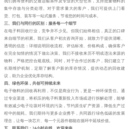
我们拥有便利的交通运输条件及专业的大型仓库，支持批量物料的
集中存放与分类处理。对于需求量大的客户，我们可提供上门看
货、打包、装车等一站式服务，节省您的时间与成本。
三、我们与同行的区别：服务每一个细节
在电子料回收行业，竞争并不少见。但我们始终相信，真正的口碑
来自细节的积累。我们从客户初次咨询开始，就致力于提供清晰、
透明的信息：详细说明回收流程、评估标准、价格构成，确保客户
在完全知情的情况下做出决策。我们不接收来历不明或违法来源的
物料，严格把控合规底线。同时，对于合作过的客户，我们建立了
长期维护机制，定期了解客户新的库存情况，提供动态的回收建
议，助力企业优化库存结构。
四、绿色环保，共创可持续未来
电子物料的回收再利用，不仅是商业行为，更是一种环保责任。通
过专业渠道，将积压的电子料重新投入市场或进行拆解处理，能够
有效减少电子垃圾对环境的污染，节约原生矿产资源，降低生产过
程中的能耗。我们期待与更多企业携手，共同践行绿色低碳的发展
理念，让每一块芯片、每一个元器件都能在循环中延续价值。
五、联系我们：24小时在线，欢迎来电