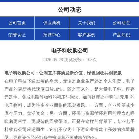
公司动态
公司首页
供应商机
关于我们
公司动态
荣誉认证
招聘中心
客户案例
产品知识
电子料收购公司
2026-05-28
浏览次数：
108
次
电子料收购公司：让闲置库存焕发新价值，绿色回收共创双赢
在电子科技飞速发展的今天，无论是企业生产还是个人消费，电子
产品的更新换代速度日益加快。随之而来的，是大量电子料、库存
元器件、集成电路等物料的积压与淘汰。如何处理这些看似“无用”的
电子物料，成为许多企业面临的现实难题。一方面，企业希望减少
库存压力、盘活资金；另一方面，环保与资源循环利用的理念也呼
唤着更科学、更规范的回收渠道。正是在这样的背景下，专业电子
料收购公司应运而生，它们不仅为上下游企业搭建了高效的流通桥
梁，更在绿色经济链条中扮演着不可或缺的角色。