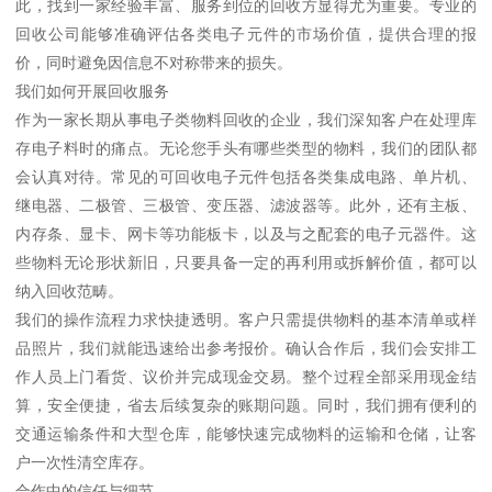
此，找到一家经验丰富、服务到位的回收方显得尤为重要。专业的
回收公司能够准确评估各类电子元件的市场价值，提供合理的报
价，同时避免因信息不对称带来的损失。
我们如何开展回收服务
作为一家长期从事电子类物料回收的企业，我们深知客户在处理库
存电子料时的痛点。无论您手头有哪些类型的物料，我们的团队都
会认真对待。常见的可回收电子元件包括各类集成电路、单片机、
继电器、二极管、三极管、变压器、滤波器等。此外，还有主板、
内存条、显卡、网卡等功能板卡，以及与之配套的电子元器件。这
些物料无论形状新旧，只要具备一定的再利用或拆解价值，都可以
纳入回收范畴。
我们的操作流程力求快捷透明。客户只需提供物料的基本清单或样
品照片，我们就能迅速给出参考报价。确认合作后，我们会安排工
作人员上门看货、议价并完成现金交易。整个过程全部采用现金结
算，安全便捷，省去后续复杂的账期问题。同时，我们拥有便利的
交通运输条件和大型仓库，能够快速完成物料的运输和仓储，让客
户一次性清空库存。
合作中的信任与细节