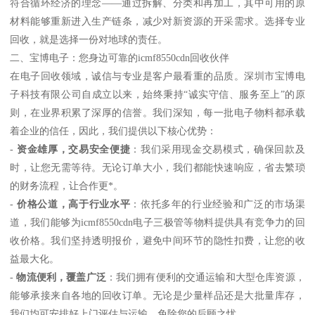
符合循环经济的理念——通过拆解、分类和再加工，其中可用的原
材料能够重新进入生产链条，减少对新资源的开采需求。选择专业
回收，就是选择一份对地球的责任。
二、宝博电子：您身边可靠的icmf8550cdn回收伙伴
在电子回收领域，诚信与专业是客户最看重的品质。深圳市宝博电
子科技有限公司自成立以来，始终秉持“诚实守信、服务至上”的原
则，在业界积累了深厚的信誉。我们深知，每一批电子物料都承载
着企业的信任，因此，我们提供以下核心优势：
-
资金雄厚，交易安全便捷
：我们采用现金交易模式，确保回款及
时，让您无需等待。无论订单大小，我们都能快速响应，省去繁琐
的财务流程，让合作更*。
-
价格公道，高于行业水平
：依托多年的行业经验和广泛的市场渠
道，我们能够为icmf8550cdn电子三极管等物料提供具有竞争力的回
收价格。我们坚持透明报价，避免中间环节的隐性扣费，让您的收
益最大化。
-
物流便利，覆盖广泛
：我们拥有便利的交通运输和大型仓库资源，
能够承接来自各地的回收订单。无论是少量样品还是大批量库存，
我们均可安排好上门评估与运输，免除您的后顾之忧。