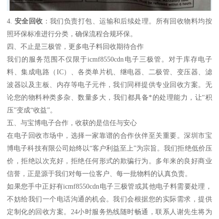
4.
安全回收
：我们负责打包、运输和后续处理。所有回收物料均按
照环保标准进行分类，确保流程合规环保。
四、不止是三极管，更多电子料回收期待合作
我们的服务范围不仅限于icmf8550cdn电子三极管。对于库存电子
料、集成电路（IC）、各类单片机、继电器、二极管、变压器、滤
波器以及主板、内存等电子元件，我们同样提供专业回收方案。无
论您的物料种类多杂、数量多大，我们都具备*的处理能力，让“积
压”变成“收益”。
五、与宝博电子合作，收获的是信任与安心
在电子回收市场中，选择一家靠谱的合作伙伴至关重要。深圳市宝
博电子科技有限公司始终以“客户利益至上”为宗旨。我们拒绝低价压
价，拒绝以次充好，拒绝任何形式的欺骗行为。多年来的良好商业
信誉，正是源于我们对每一位客户、每一批物料的认真负责。
如果您手中正好有icmf8550cdn电子三极管或其他电子料需要处理，
不妨给我们一个电话沟通的机会。我们会根据您的实际需求，提供
定制化的回收方案。24小时服务热线随时畅通，联系人谢先生将为