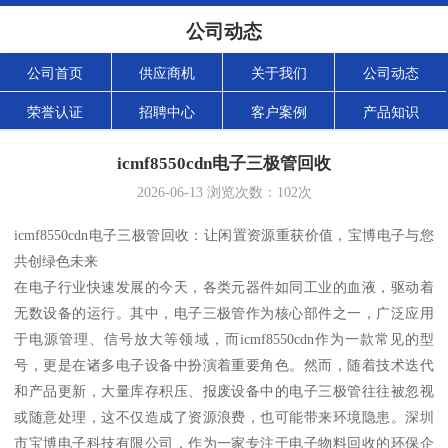
公司动态
公司首页
供应商机
关于我们
公司动态
荣誉认证
招聘中心
客户案例
产品知识
icmf8550cdn电子三极管回收
2026-06-13
浏览次数：
102
次
icmf8550cdn电子三极管回收：让闲置资源重获价值，宝博电子与您
共创绿色未来
在电子行业快速发展的今天，各类元器件如同工业的血液，驱动着
无数设备的运行。其中，电子三极管作为核心部件之一，广泛应用
于电源管理、信号放大等领域，而icmf8550cdn作为一款常见的型
号，更是在诸多电子设备中扮演着重要角色。然而，随着技术迭代
和产品更新，大量库存积压、报废设备中的电子三极管往往被忽视
或随意处理，这不仅造成了资源浪费，也可能带来环境隐患。深圳
市宝博电子科技有限公司，作为一家专注于电子物料回收的环保企