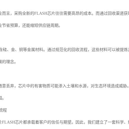
业而言，采购全新的FLASH芯片往往需要高昂的成本。而通过回收渠道
业节省预算，还能缩短供应链周期。
中包含硅、金、铜等金属材料。通过规范化的回收流程，这些材料可以被提
展的理念。
随意丢弃，芯片中的有害物质可能渗入土壤和水源，对生态环境造成威胁
园。
收流程
片FLASH芯片都承载着客户的信任与期望。因此，我们建立了一套科学