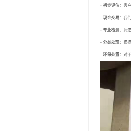
-
初步评估
：客
-
现金交易
：我
-
专业检测
：凭
-
分类处理
：根
-
环保处置
：对