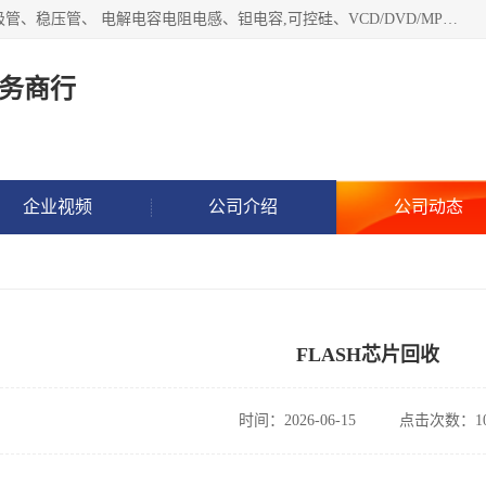
长期现金收购以下直插DIP,贴片SMD元器件:集成电路、二三极管、稳压管、 电解电容电阻电感、钽电容,可控硅、VCD/DVD/MP3激光头、红外发射接收、行管、 BGA芯片,霍尔元件、发光管、晶振,继电器,舌簧管舌簧继电器等各种电子元器件 , 量大量小不限!QQ9 联系电话谢先生 E-mail
务商行
企业视频
公司介绍
公司动态
FLASH芯片回收
时间：2026-06-15
点击次数：10