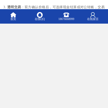
3.
透明交易
：双方确认价格后，可选择现金结算或对公转账，交易
过程公开透明，绝不压价或临时变卦。
首页
在线QQ
18676668999
在线留言
4.
安全物流
：我们配备便利的交通运输工具，可安排专人上门取
货，批量物料支持大型仓库对接，保障物料运输安全无虞。
诚信为本，服务至上
自公司成立以来，“信守承诺”始终是宝博电子坚守的底线。我们深
知，每一片IC都承载着客户的信任与期望。因此，我们坚持诚实守
信，不隐瞒物料状态，不虚报价格，更不会利用信息差损害客户利
益。无论是几百元的样品，还是数十万元的整批库存，我们都以同
样的热情、周到的态度对待每一位客户。
正是这份执着，让我们赢得了众多客户与业内同行的信赖，在业界
树立了良好的口碑。许多合作过的朋友，会主动将我们推荐给身边
有需求的企业，这是我们最珍视的荣誉。
携手共进，共创绿色未来