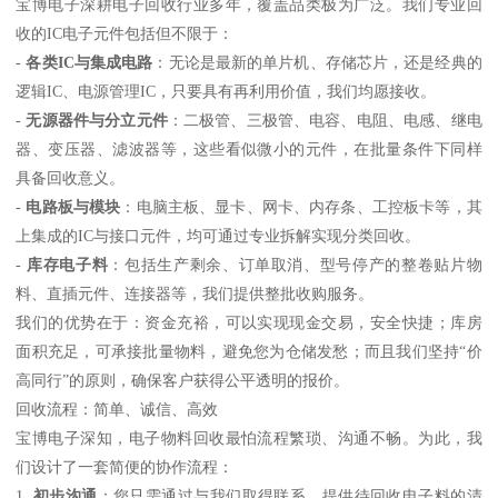
宝博电子深耕电子回收行业多年，覆盖品类极为广泛。我们专业回
收的IC电子元件包括但不限于：
-
各类IC与集成电路
：无论是最新的单片机、存储芯片，还是经典的
逻辑IC、电源管理IC，只要具有再利用价值，我们均愿接收。
-
无源器件与分立元件
：二极管、三极管、电容、电阻、电感、继电
器、变压器、滤波器等，这些看似微小的元件，在批量条件下同样
具备回收意义。
-
电路板与模块
：电脑主板、显卡、网卡、内存条、工控板卡等，其
上集成的IC与接口元件，均可通过专业拆解实现分类回收。
-
库存电子料
：包括生产剩余、订单取消、型号停产的整卷贴片物
料、直插元件、连接器等，我们提供整批收购服务。
我们的优势在于：资金充裕，可以实现现金交易，安全快捷；库房
面积充足，可承接批量物料，避免您为仓储发愁；而且我们坚持“价
高同行”的原则，确保客户获得公平透明的报价。
回收流程：简单、诚信、高效
宝博电子深知，电子物料回收最怕流程繁琐、沟通不畅。为此，我
们设计了一套简便的协作流程：
1.
初步沟通
：您只需通过与我们取得联系，提供待回收电子料的清