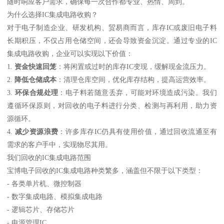
随时响应客户需求，确保每一次合作都专业、热情、周到。
为什么选择IC集成电路收购？
对于电子制造企业、研发机构、贸易商而言，库存IC或废旧电子料
长期积压，不仅占用仓储空间，还会导致资金沉淀。通过专业的IC
集成电路收购，企业可以实现以下价值：
1.
资金快速回笼
：将闲置或过时的库存IC变现，缓解现金流压力。
2.
降低仓储成本
：清理仓库空间，优化库存结构，提高运营效率。
3.
环保合规处理
：电子料若随意丢弃，可能对环境造成污染。我们
遵循环保原则，对回收的电子料进行分类、检测与再利用，助力资
源循环。
4.
减少资源浪费
：许多库存IC仍具有使用价值，通过回收流通至有
需求的客户手中，实现物尽其用。
我们回收的IC集成电路范围
宝博电子回收的IC集成电路种类繁多，涵盖但不限于以下类型：
- 各类单片机、微控制器
- 数字集成电路、模拟集成电路
- 逻辑芯片、存储芯片
- 电源管理IC