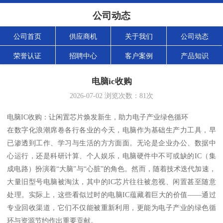
公司动态
公司首页
供应商机
关于我们
公司动态
荣誉认证
招聘中心
客户案例
产品知识
电脑ic收购
2026-07-02
浏览次数：
81
次
电脑IC收购：让闲置芯片焕发新生，助力电子产业绿色循环
在数字化浪潮席卷各行各业的今天，电脑作为基础生产力工具，早
已渗透到工作、学习与生活的方方面面。无论是企业办公、数据中
心运行，还是科研计算、个人娱乐，电脑硬件中不可或缺的IC（集
成电路）扮演着“大脑”与“心脏”的角色。然而，随着技术迭代加速，
大量旧型号电脑被淘汰，其中的IC芯片往往被忽视、闲置甚至随意
处理。实际上，这些看似过时的电脑IC蕴藏着巨大的价值——通过
专业回收渠道，它们不仅能被重新利用，更能为电子产业的绿色循
环与资源节约作出重要贡献。