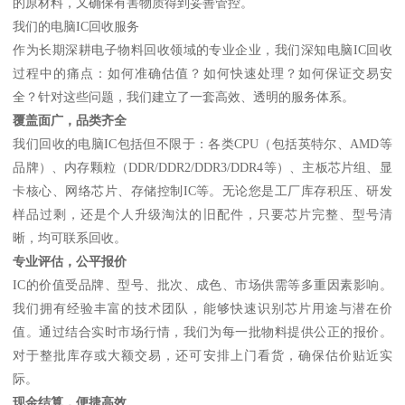
的原材料，又确保有害物质得到妥善管控。
我们的电脑IC回收服务
作为长期深耕电子物料回收领域的专业企业，我们深知电脑IC回收
过程中的痛点：如何准确估值？如何快速处理？如何保证交易安
全？针对这些问题，我们建立了一套高效、透明的服务体系。
覆盖面广，品类齐全
我们回收的电脑IC包括但不限于：各类CPU（包括英特尔、AMD等
品牌）、内存颗粒（DDR/DDR2/DDR3/DDR4等）、主板芯片组、显
卡核心、网络芯片、存储控制IC等。无论您是工厂库存积压、研发
样品过剩，还是个人升级淘汰的旧配件，只要芯片完整、型号清
晰，均可联系回收。
专业评估，公平报价
IC的价值受品牌、型号、批次、成色、市场供需等多重因素影响。
我们拥有经验丰富的技术团队，能够快速识别芯片用途与潜在价
值。通过结合实时市场行情，我们为每一批物料提供公正的报价。
对于整批库存或大额交易，还可安排上门看货，确保估价贴近实
际。
现金结算，便捷高效