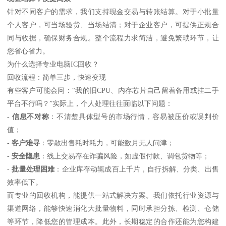
针对不同客户的需求，我们支持现金交易与转账结算。对于小批量
个人客户，可当场验货、当场结清；对于企业客户，可提供正规合
同与收据，确保财务合规。整个流程力求简洁，避免繁琐环节，让
您省心省力。
为什么选择专业电脑IC回收？
回收流程：简单三步，快速变现
有些客户可能会问：“我的旧CPU、内存芯片自己留着备用或挂二手
平台不行吗？”实际上，个人处理往往面临以下问题：
-
信息不对称
：不清楚具体型号的市场行情，容易被压价或误判价
值；
-
客户难寻
：零散出售耗时耗力，可能数月无人问津；
-
安全隐患
：线上交易存在诈骗风险，如虚假付款、调包货物等；
-
批量处理困难
：企业库存动辄成百上千片，自行拆解、分类、出售
效率低下。
而专业的回收机构，能提供一站式解决方案。我们依托行业资源与
渠道网络，能够快速消化大批量物料，同时承担分拣、检测、仓储
等环节，降低您的管理成本。此外，长期稳定的合作还能为您构建