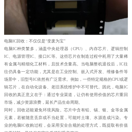
电脑IC回收：不仅仅是“变废为宝”
电脑IC种类繁多，涵盖中央处理器（CPU）、内存芯片、逻辑控制
IC、电源管理IC、接口IC等。这些芯片在制造过程中耗用了大量稀
有金属与精细化工材料，且技术含量高。当电脑整机退役后，IC往
往仍具备一定功能，尤其是在工业控制、嵌入式开发、维修备件等
场景中，旧型号IC依然有广泛需求。例如，一些特定规格的CPU或逻
辑芯片，在自动化设备、老旧系统维护中不可替代。因此，电脑IC
回收的真正意义在于：通过专业渠道，让仍有使用价值的芯片重回
市场，减少资源浪费，延长产品生命周期。
同时，回收还能避免环境风险。芯片中含有铅、锡、银、金等金属
元素，若被随意丢弃或不当处置，可能对土壤、水源造成污染。专
业的电脑IC收购过程，会采用安全合规的处理方式，既提取有价值