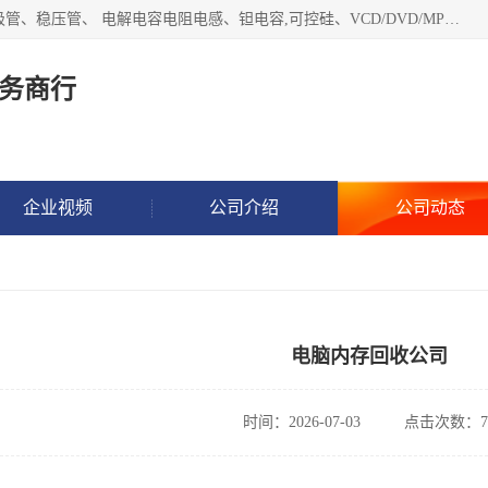
长期现金收购以下直插DIP,贴片SMD元器件:集成电路、二三极管、稳压管、 电解电容电阻电感、钽电容,可控硅、VCD/DVD/MP3激光头、红外发射接收、行管、 BGA芯片,霍尔元件、发光管、晶振,继电器,舌簧管舌簧继电器等各种电子元器件 , 量大量小不限!QQ9 联系电话谢先生 E-mail
务商行
企业视频
公司介绍
公司动态
电脑内存回收公司
时间：2026-07-03
点击次数：7