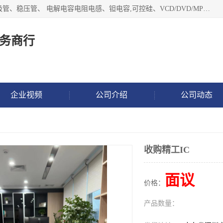
长期现金收购以下直插DIP,贴片SMD元器件:集成电路、二三极管、稳压管、 电解电容电阻电感、钽电容,可控硅、VCD/DVD/MP3激光头、红外发射接收、行管、 BGA芯片,霍尔元件、发光管、晶振,继电器,舌簧管舌簧继电器等各种电子元器件 , 量大量小不限!QQ9 联系电话谢先生 E-mail
务商行
企业视频
公司介绍
公司动态
收购精工IC
面议
价格：
产品数量：