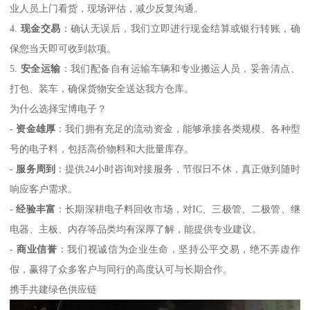
业人员上门看货，现场评估，减少反复沟通。
4.
现金交易
：确认无误后，我们立即进行现金结算或银行转账，确
保您当天即可收到款项。
5.
安全运输
：我们配备自有运输车辆和专业搬运人员，妥善清点、
打包、装车，确保货物安全送达我方仓库。
为什么选择宝博电子？
-
资金雄厚
：我们拥有充足的流动资金，能够承接各类规模、各种型
号的电子料，包括高价物料和大批量库存。
-
服务周到
：提供24小时咨询对接服务，节假日不休，真正做到随时
响应客户需求。
-
经验丰富
：长期深耕电子料回收市场，对IC、三极管、二极管、继
电器、主板、内存等品类均有深厚了解，能提供专业建议。
-
商业信誉
：我们视诚信为企业生命，坚持公平交易，绝不弄虚作
假，赢得了众多客户与同行的高度认可与长期合作。
携手共建绿色供应链