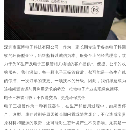
深圳市宝博电子科技有限公司，作为一家长期专注于各类电子料回
收的环保型企业，始终坚持以诚信为本、服务至上的经营理念，致
力于为IC生产及电子三极管相关领域的客户提供*、便捷、公平的收
购服务。我们深知，每一颗电子三极管背后，都可能是一条生产线
的停滞、一次订单的变更、一项技术的升级。因此，我们愿意成为
连接闲置资源与再利用需求的桥梁，推动电子产业实现绿色循环。
电子三极管回收：不仅是交易，更是环保责任
电子三极管作为一种有源器件，在生产和使用过程中，如果因停
产、改型、库存过剩等原因被长期闲置或随意废弃，不仅造成宝贵
原材料和能源的浪费，还可能对生态环境产生不良影响。尤其是一