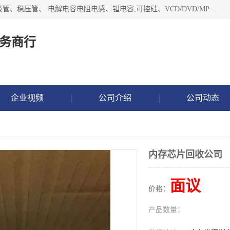
长期现金收购以下直插DIP,贴片SMD元器件:集成电路、二三极管、稳压管、 电解电容电阻电感、钽电容,可控硅、VCD/DVD/MP3激光头、红外发射接收、行管、 BGA芯片,霍尔元件、发光管、晶振,继电器,舌簧管舌簧继电器等各种电子元器件 , 量大量小不限!QQ9 联系电话谢先生 E-mail
务商行
企业视频
公司介绍
公司动态
内存芯片回收公司
面议
价格：
产品数量：