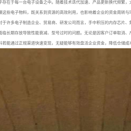
乎存在于每一台电子设备之中。随着技术迭代加速、产品更新换代频繁，
理这些电子物料，既关系到资源的高效利用，也影响着企业的资金周转与
对于许多电子制造企业、贸易商、研发公司而言，手中积压的内存芯片、
面临长期存放导致性能衰减、型号过时的问题。无论是因客户订单取消、
料若能通过正规渠道快速变现，无疑能够有效盘活企业资金，降低仓储成