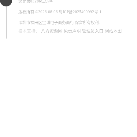
您是第
85286
位访客
版权所有 ©2026-08-06
粤ICP备2025499992号-1
深圳市福田区宝博电子商务商行
保留所有权利.
技术支持：
八方资源网
免责声明
管理员入口
网站地图