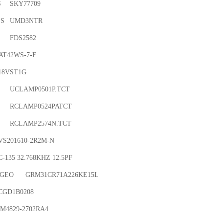


TR

226KE15L
