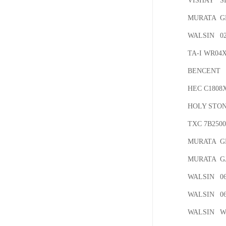
VISHAY	SI4178DY-T1-GE3

MURATA	GRM0335C1ER50WA01D

WALSIN	0201N330J500LT

TA-I	WR04X301JTL

BENCENT	BS0640N-C

HEC	C1808X102K202T

HOLY STONE	C1812X103K2
TXC	7B25000030

MURATA	GRM0335C1E8R0DD01D

MURATA	GJM0335C1E1R5BB01D

WALSIN	0603B102J500CT

WALSIN	0603X105K100CT

WALSIN 	WR04X8253FTL
