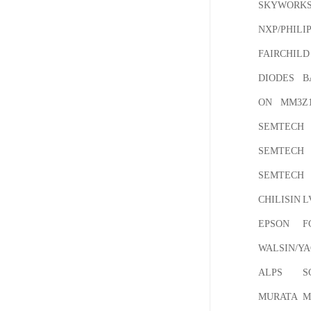
SKYWORKS	SKY77709
NXP/PHILIPS	UMD3N
FAIRCHILD	FDS2582

DIODES	BAT42WS-7-F

ON	MM3Z18VST1G

SEMTECH	UCLAMP0501P.TCT

SEMTECH	RCLAMP0524PATCT

SEMTECH	RCLAMP2574N.TCT

CHILISIN	LVS201610-2R2M-N

EPSON	FC-135 32.768KHZ 12.5PF

WALSIN/YAGEO	GRM31CR71A
ALPS	SCGD1B0208

MURATA	MM4829-2702RA4
