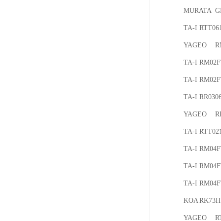
MURATA	GRM188R60J476ME15D

TA-I	RTT06103JTP

YAGEO	RM02FTN6201

TA-I	RM02FTN1203

TA-I	RM02FTN6801

TA-I	RR0306S-33R0-FNH

YAGEO	RR0306S-6041-FNH

TA-I	RTT021213FTH

TA-I	RM04FTN6190

TA-I	RM04FTN4023

TA-I	RM04FTN5493

KOA	RK73H1JTTD49R9F

YAGEO	RTT060R20FTP
