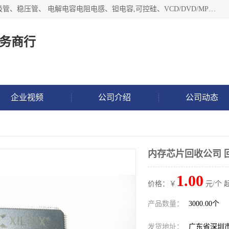
长期现金收购以下直插DIP,贴片SMD元器件:集成电路、二三极管、稳压管、 电解电容电阻电感、钽电容,可控硅、VCD/DVD/MP3激光头、红外发射接收、行管、 BGA芯片,霍尔元件、发光管、晶振,继电器,舌簧管舌簧继电器等各种电子元器件 , 量大量小不限!QQ9 联系电话谢先生 E-mail
务商行
企业视频
公司介绍
公司动态
内存芯片回收公司 
1.00
价格：￥
元/个 
产品数量：
3000.00个
发货地址：
广东省深圳