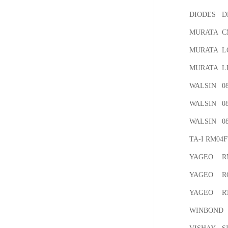
DIODES	DMP2066UFDE-7

MURATA	CML0306-0N6-BNH

MURATA	LQP03TN0N6B02D

MURATA	LDJ0Q2G4519CD044

WALSIN	0805B102K500CT

WALSIN	0805N332J500LT

WALSIN	0805N331J500LT

TA-I	RM04FTN2003

YAGEO	RM06FTN3402

YAGEO	RC0603FR-074K02L

YAGEO	RTT031692FTP

WINBOND	W25Q256FVFIG
