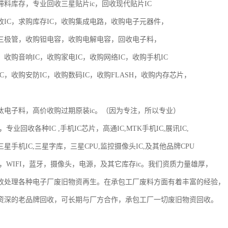
料库存，专业回收三星贴片ic，回收现代贴片IC

收IC，求购库存IC，收购集成电路，收购电子元器件，

三极管，收购钽电容，收购电解电容，回收电子料，

，收购音响IC，收购家电IC，收购网络IC，收购手机IC

C，收购安防IC，收购数码IC，收购FLASH，收购内存芯片，

汰电子料，高价收购过期原装ic。（因为专注，所以专业）

，专业回收各种IC ,手机IC芯片，高通IC,MTK手机IC,展讯IC,

星手机IC,三星字库，三星CPU,监控摄像头IC,及其他品牌CPU

，WIFI，蓝牙，摄像头，电源，及其它库存ic。我们资质力量雄厚，

收处理各种电子厂废旧物资再生。在承包工厂废料方面有着丰富的经验，

资深的老品牌回收，可长期与厂方合作，承包工厂一切废旧物资回收。
