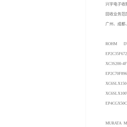
兴宇电子收购
回收业务范
广州、成都
ROHM	DTC115EMT2L

EP2C35F672C8N	A
XC3S200-4FTG25
EP2C70F896C8N	A
XC6SLX150-3FGG
XC6SLX100T-3F
EP4CGX50CF23I7
MURATA	MPC252010T-1R0M-NA2
