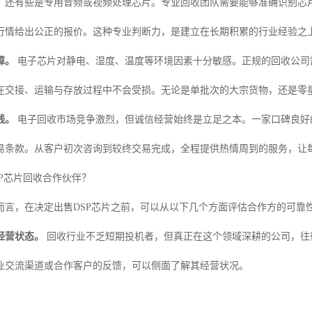
，还有些是专用音频或视频处理芯片。专业回收团队需要能够准确识别芯
行情给出公正的报价。这种专业判断力，是建立在长期积累的行业经验之
障。
电子芯片对静电、湿度、温度等环境因素十分敏感。正规的回收公司
在交接、运输与存放过程中不会受损。无论是单批次的大宗货物，还是零
线。
电子回收市场竞争激烈，但诚信经营始终是立足之本。一家口碑良好
易条款。从客户初次咨询到较终交易完成，全程提供热情周到的服务，让
P芯片回收合作伙伴？
而言，在决定出售DSP芯片之前，可以从以下几个方面评估合作方的可靠
经营状态。
回收行业不乏短期投机者，但真正在这个领域深耕的公司，往
业交流渠道或合作客户的反馈，可以侧面了解其经营状况。