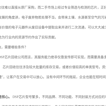
片往往难以直接从原厂采购，而二手市场上经过专业筛选与检测的芯片，正
发展的角度讲，电子废弃物若处理不当，会带来土壤、水源甚至空气的污
有价值的电子元器件从废旧设备中提取出来并进行二次流通，可以大大减
也为行业内的资源节约作出了实际贡献。
收，需要哪些条件？
DSP芯片回收公司而言，其服务能力绝非仅靠宣传即可实现，而需要具备
。
芯片回收往往涉及较大批量的库存交易，或者价值较高的单类型号。资
捷”，让客户在交易中可以放心。没有中间环节的拖延，企业也能在短时
是核心。
DSP芯片型号繁多，不同品牌、不同功能、不同封装方式对应