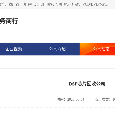
长期现金收购以下直插DIP,贴片SMD元器件:集成电路、二三极管、稳压管、 电解电容电阻电感、钽电容,可控硅、VCD/DVD/MP3激光头、红外发射接收、行管、 BGA芯片,霍尔元件、发光管、晶振,继电器,舌簧管舌簧继电器等各种电子元器件 , 量大量小不限!QQ9 联系电话谢先生 E-mail
务商行
企业视频
公司介绍
公司动态
DSP芯片回收公司
时间：2026-06-04
点击次数：10