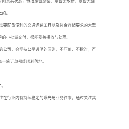
片的真实状态，包括是否原装、是否无散新、是否无翻
上的。
需要配备便利的交通运输工具以及符合存储要求的大型
星的小批量交付，都能妥善接收与处理。
的公司，会坚持公平透明的原则，不压价、不欺诈，严
每一笔订单都能顺利落地。
性。
往在行业内有持续稳定的曝光与业务往来。通过关注其