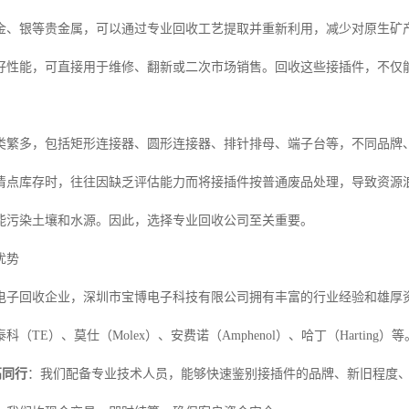
金、银等贵金属，可以通过专业回收工艺提取并重新利用，减少对原生矿
好性能，可直接用于维修、翻新或二次市场销售。回收这些接插件，不仅
类繁多，包括矩形连接器、圆形连接器、排针排母、端子台等，不同品牌
清点库存时，往往因缺乏评估能力而将接插件按普通废品处理，导致资源
能污染土壤和水源。因此，选择专业回收公司至关重要。
优势
电子回收企业，深圳市宝博电子科技有限公司拥有丰富的行业经验和雄厚
科（TE）、莫仕（Molex）、安费诺（Amphenol）、哈丁（Hartin
高同行
：我们配备专业技术人员，能够快速鉴别接插件的品牌、新旧程度