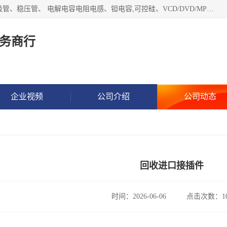
长期现金收购以下直插DIP,贴片SMD元器件:集成电路、二三极管、稳压管、 电解电容电阻电感、钽电容,可控硅、VCD/DVD/MP3激光头、红外发射接收、行管、 BGA芯片,霍尔元件、发光管、晶振,继电器,舌簧管舌簧继电器等各种电子元器件 , 量大量小不限!QQ9 联系电话谢先生 E-mail
务商行
企业视频
公司介绍
公司动态
回收进口接插件
时间：2026-06-06
点击次数：10