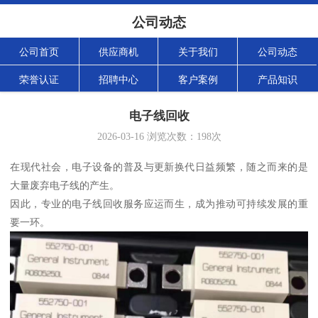
公司动态
公司首页
供应商机
关于我们
公司动态
荣誉认证
招聘中心
客户案例
产品知识
电子线回收
2026-03-16
浏览次数：
198
次
在现代社会，电子设备的普及与更新换代日益频繁，随之而来的是
大量废弃电子线的产生。
因此，专业的电子线回收服务应运而生，成为推动可持续发展的重
要一环。