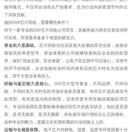
循环模式，不仅符合绿色生产的要求，也为行业内的资源节约作出
了实际贡献。
做好DSP芯片回收，需要哪些条件？
对于一家专业的DSP芯片回收公司而言，其服务能力绝非仅靠宣传即
可实现，而需要具备多个维度的硬实力。
资金实力是基础。
芯片回收往往涉及较大批量的库存交易，或者价
值较高的单类型号。资金雄厚的公司能够快速响应企业的回款需
求，做到“现金交易、安全便捷”，让客户在交易中可以放心。没有中
间环节的拖延，企业也能在短时间内将积压的芯片转化为流动资
金，用于主营业务再投入。
经验与鉴定能力是核心。
DSP芯片型号繁多，不同品牌、不同功
能、不同封装方式对应的市场价值差异显著。有些芯片是高速信号
处理型，有些是低功耗控制型，还有些是专用音频或视频处理芯
片。专业回收团队需要能够准确识别芯片的真实状态，包括是否原
装、是否无散新、是否无翻新，并依据市场行情给出公正的报价。
这种专业判断力，是建立在长期积累的行业经验之上的。
运输与仓储是保障。
电子芯片对静电、湿度、温度等环境因素十分