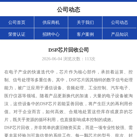
公司动态
公司首页
供应商机
关于我们
公司动态
荣誉认证
招聘中心
客户案例
产品知识
DSP芯片回收公司
2026-06-04
浏览次数：
113
次
在电子产业的快速迭代中，芯片作为核心部件，承担着运算、控
制、信号处理等多重任务。其中，DSP芯片因其独特的数字信号处理
能力，被广泛应用于通信设备、音频处理、工业控制、汽车电子、
医疗仪器等领域。随着产品更新换代的加速，大量的电子设备被淘
汰，这些设备中的DSP芯片若能妥善回收，将产生巨大的再利用价
值。对于企业而言，如何高效、合规地处置这些库存或废弃的芯
片，既关乎资源的循环利用，也直接影响成本控制的成效。
DSP芯片回收，并非简单的废旧物资买卖，而是一项专业性较强、需
要丰富经验与可靠信誉的系统工作。每一颗芯片的型号、批次、封