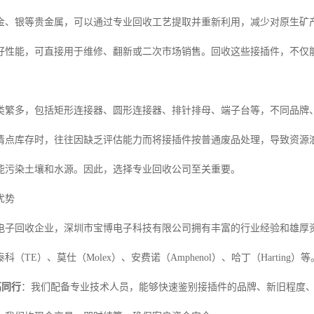
金、银等贵金属，可以通过专业回收工艺提取并重新利用，减少对原生矿
好性能，可直接用于维修、翻新或二次市场销售。回收这些接插件，不仅
类繁多，包括矩形连接器、圆形连接器、排针排母、端子台等，不同品牌
清点库存时，往往因缺乏评估能力而将接插件按普通废品处理，导致资源
能污染土壤和水源。因此，选择专业回收公司至关重要。
优势
电子回收企业，深圳市宝博电子科技有限公司拥有丰富的行业经验和雄厚
科（TE）、莫仕（Molex）、安费诺（Amphenol）、哈丁（Hartin
高同行
：我们配备专业技术人员，能够快速鉴别接插件的品牌、新旧程度