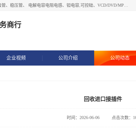
长期现金收购以下直插DIP,贴片SMD元器件:集成电路、二三极管、稳压管、 电解电容电阻电感、钽电容,可控硅、VCD/DVD/MP3激光头、红外发射接收、行管、 BGA芯片,霍尔元件、发光管、晶振,继电器,舌簧管舌簧继电器等各种电子元器件 , 量大量小不限!QQ9 联系电话谢先生 E-mail
务商行
企业视频
公司介绍
公司动态
回收进口接插件
时间：2026-06-06
点击次数：10