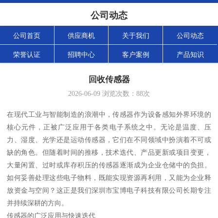
公司动态
公司首页
供应商机
关于我们
公司动态
荣誉认证
招聘中心
客户案例
产品知识
回收传感器
2026-06-09
浏览次数：
88
次
在现代工业与智能制造的浪潮中，传感器作为设备感知外界环境的
核心元件，正被广泛应用于各类电子系统之中。无论是温度、压
力、湿度、光学还是运动传感器，它们在不同领域中扮演着不可或
缺的角色。但随着时间的推移，技术迭代、产品更新或项目变更，
大量闲置、过时或库存积压的传感器逐渐成为企业仓储中的负担。
如何妥善处理这些电子物料，既能实现资源再利用，又能为企业释
放资金与空间？这正是我们深圳市宝博电子科技有限公司长期专注
并持续深耕的方向。
传感器的广泛应用与快速迭代