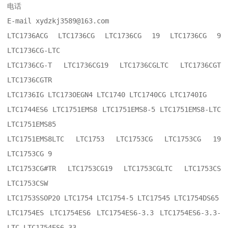
电话

E-mail xydzkj3589@163.com

LTC1736ACG LTC1736CG LTC1736CG 19 LTC1736CG 9 
LTC1736CG-LTC

LTC1736CG-T LTC1736CG19 LTC1736CGLTC LTC1736CGT 
LTC1736CGTR

LTC1736IG LTC173OEGN4 LTC1740 LTC1740CG LTC1740IG

LTC1744ES6 LTC1751EMS8 LTC1751EMS8-5 LTC1751EMS8-LTC 
LTC1751EMS85

LTC1751EMS8LTC LTC1753 LTC1753CG LTC1753CG 19 
LTC1753CG 9

LTC1753CG#TR LTC1753CG19 LTC1753CGLTC LTC1753CS 
LTC1753CSW

LTC1753SSOP20 LTC1754 LTC1754-5 LTC17545 LTC1754DS65

LTC1754ES LTC1754ES6 LTC1754ES6-3.3 LTC1754ES6-3.3-
LTC LTC1754ES6-33
