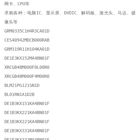
网卡、CPU等 

求购各种：电脑IC、显示屏、DVDIC、解码板、激光头、马达、摄
像头等 

GRM0335C1H4R3CA01D 

CES40942MDCB000RAB 

GRM319R11H104KA01D 

DE1E3KX152MA4BN01F 

XRCGB48M000F0L00R0 

XRCGB48M000F4M00R0 

BLM21PG121SN1D 

BLO1RN1A1D2B 

DE1B3KX151KA4BN01F 

DE1B3KX221KA4BN01F 

DE1B3KX221KA4BN01F 

DE1B3KX331KA4BN01F 

DE1E3KX332MA4BN01F 
