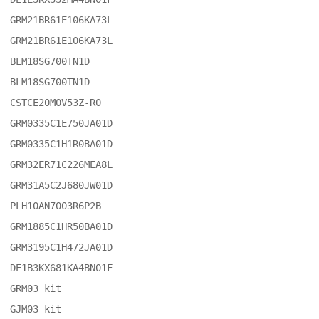
GRM21BR61E106KA73L 

GRM21BR61E106KA73L 

BLM18SG700TN1D 

BLM18SG700TN1D 

CSTCE20M0V53Z-R0 

GRM0335C1E750JA01D 

GRM0335C1H1R0BA01D 

GRM32ER71C226MEA8L 

GRM31A5C2J680JW01D 

PLH10AN7003R6P2B 

GRM1885C1HR50BA01D 

GRM3195C1H472JA01D 

DE1B3KX681KA4BN01F 

GRM03 kit 

GJM03 kit 
