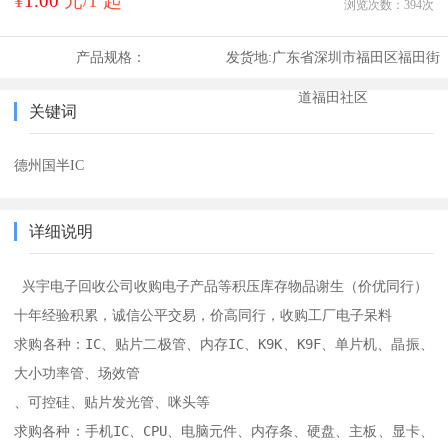
¥
1.00
元/1 起
浏览次数：
394
次
产品规格：
发货地:
广东省深圳市福田区福田街
道福田社区
关键词
德州国半IC
详细说明
 兴宇电子回收公司收购电子产品等积压库存物品谢生（价优同行）

十年经验积累，诚信公平交易，价高同行，收购工厂电子呆料  

求购各种：IC、贴片二极管、内存IC、K9K、K9F、单片机、晶振、
大小功率管、场效管

、可控硅、贴片发光管、咪头等 

求购各种：手机IC、CPU、电脑元件、内存条、硬盘、主板、显卡、