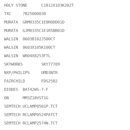
HOLY STONE	C1812X103K202T

TXC	7B25000030

MURATA	GRM0335C1E8R0DD01D

MURATA	GJM0335C1E1R5BB01D

WALSIN	0603B102J500CT

WALSIN	0603X105K100CT

WALSIN 	WR04X8253FTL

SKYWORKS	SKY77709

NXP/PHILIPS	UMD3NTR

FAIRCHILD	FDS2582

DIODES	BAT42WS-7-F

ON	MM3Z18VST1G

SEMTECH	UCLAMP0501P.TCT

SEMTECH	RCLAMP0524PATCT

SEMTECH	RCLAMP2574N.TCT
