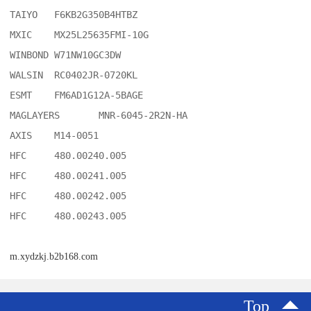
TAIYO	F6KB2G350B4HTBZ

MXIC	MX25L25635FMI-10G

WINBOND	W71NW10GC3DW

WALSIN	RC0402JR-0720KL

ESMT	FM6AD1G12A-5BAGE

MAGLAYERS	MNR-6045-2R2N-HA

AXIS	M14-0051

HFC	480.00240.005

HFC	480.00241.005

HFC	480.00242.005

m.xydzkj.b2b168.com
Top