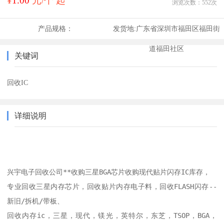
¥
1.00
元/个 起
浏览次数：
552
次
产品规格：
发货地:
广东省深圳市福田区福田街
道福田社区
关键词
回收IC
详细说明
兴宇电子回收公司**收购三星BGA芯片收购现代贴片闪存IC库存，

专业回收三星内存芯片，回收贴片内存电子料，回收FLASH闪存--
新旧/拆机/带板、

回收内存ic，三星，现代，镁光，英特尔，东芝，TSOP，BGA，