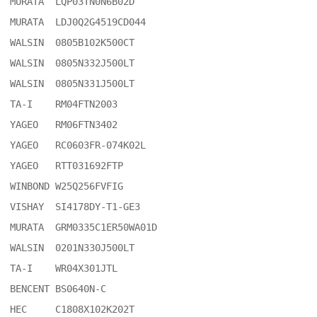
MURATA	LQP03TN0N6B02D

MURATA	LDJ0Q2G4519CD044

WALSIN	0805B102K500CT

WALSIN	0805N332J500LT

WALSIN	0805N331J500LT

TA-I	RM04FTN2003

YAGEO	RM06FTN3402

YAGEO	RC0603FR-074K02L

YAGEO	RTT031692FTP

WINBOND	W25Q256FVFIG

VISHAY	SI4178DY-T1-GE3

MURATA	GRM0335C1ER50WA01D

WALSIN	0201N330J500LT

TA-I	WR04X301JTL

BENCENT	BS0640N-C

HEC	C1808X102K202T
