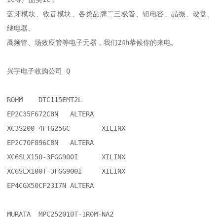
蓝牙模块、收音模块、各类品牌二三极管、钽电容、晶振、硬盘、
继电器、

高频管、场效应管等电子元器，我们24h恭候你的来电。

兴宇电子收购公司 Q

ROHM	DTC115EMT2L

EP2C35F672C8N	ALTERA

XC3S200-4FTG256C	XILINX

EP2C70F896C8N	ALTERA

XC6SLX150-3FGG900I	XILINX

XC6SLX100T-3FGG900I	XILINX

EP4CGX50CF23I7N	ALTERA

MURATA	MPC252010T-1R0M-NA2
