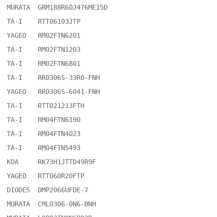
MURATA	GRM188R60J476ME15D

TA-I	RTT06103JTP

YAGEO	RM02FTN6201

TA-I	RM02FTN1203

TA-I	RM02FTN6801

TA-I	RR0306S-33R0-FNH

YAGEO	RR0306S-6041-FNH

TA-I	RTT021213FTH

TA-I	RM04FTN6190

TA-I	RM04FTN4023

TA-I	RM04FTN5493

KOA	RK73H1JTTD49R9F

YAGEO	RTT060R20FTP

DIODES	DMP2066UFDE-7

MURATA	CML0306-0N6-BNH
