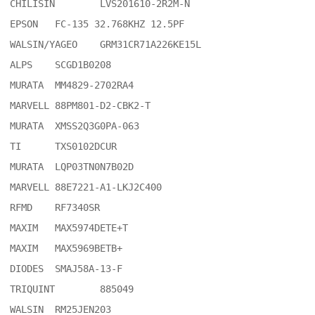
CHILISIN	LVS201610-2R2M-N

EPSON	FC-135 32.768KHZ 12.5PF

WALSIN/YAGEO	GRM31CR71A226KE15L

ALPS	SCGD1B0208

MURATA	MM4829-2702RA4

MARVELL	88PM801-D2-CBK2-T

MURATA	XMSS2Q3G0PA-063

TI	TXS0102DCUR

MURATA	LQP03TN0N7B02D

MARVELL	88E7221-A1-LKJ2C400

RFMD	RF7340SR

MAXIM	MAX5974DETE+T

MAXIM	MAX5969BETB+

DIODES	SMAJ58A-13-F

TRIQUINT	885049

WALSIN	RM25JEN203
