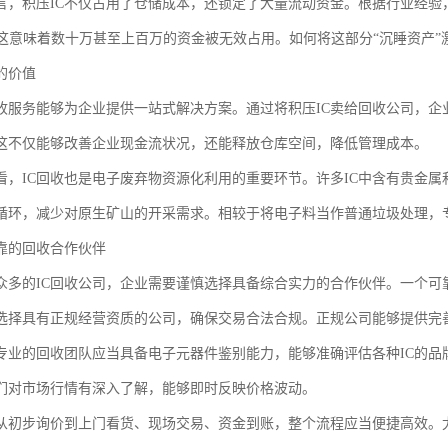
言，积压IC不仅占用了仓储成本，还锁定了大量流动资金。根据行业经验
0%，这意味着数十万甚至上百万的资金被无效占用。如何将这部分“沉睡资产
的价值
回收服务能够为企业提供一站式解决方案。通过将积压IC卖给回收公司，
这不仅能够改善企业现金流状况，还能释放仓库空间，降低管理成本。
看，IC回收也是电子废弃物资源化利用的重要环节。许多IC中含有贵金
循环，减少对原生矿山的开采需求。相较于将电子料当作普通垃圾处理，
靠的回收合作伙伴
众多的IC回收公司，企业需要谨慎选择具备综合实力的合作伙伴。一个可
选择具有正规经营资质的公司，确保交易合法合规。正规公司能够提供完
专业的回收团队应当具备电子元器件鉴别能力，能够准确评估各种IC的品
们对市场行情有深入了解，能够即时反映价格波动。
从初步询价到上门看货、现场交易、资金到账，整个流程应当便捷高效。