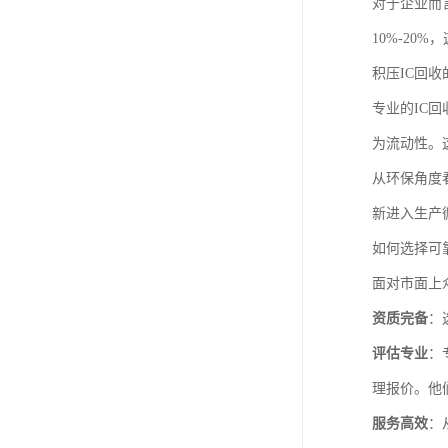
对于企业而
10%-2
积压IC回收
专业的IC
为流动性。
从环保角度
新进入生产
如何选择可
面对市面上
资质完备
：
评估专业
：
理报价。他
服务高效
：