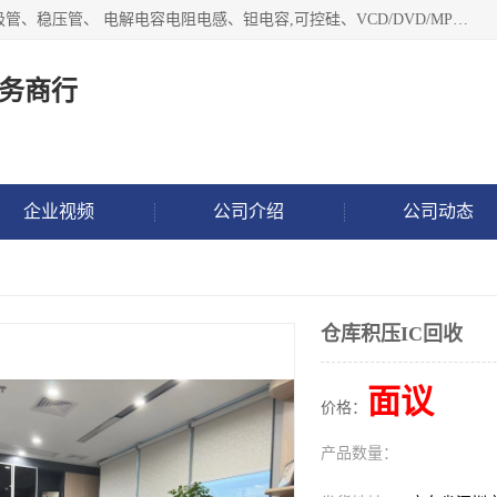
长期现金收购以下直插DIP,贴片SMD元器件:集成电路、二三极管、稳压管、 电解电容电阻电感、钽电容,可控硅、VCD/DVD/MP3激光头、红外发射接收、行管、 BGA芯片,霍尔元件、发光管、晶振,继电器,舌簧管舌簧继电器等各种电子元器件 , 量大量小不限!QQ9 联系电话谢先生 E-mail
务商行
企业视频
公司介绍
公司动态
仓库积压IC回收
面议
价格：
产品数量：