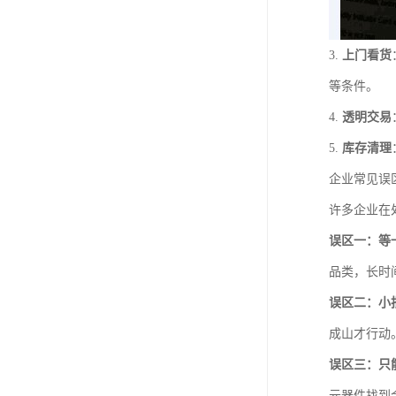
3.
上门看货
等条件。
4.
透明交易
5.
库存清理
企业常见误
许多企业在
误区一：等
品类，长时
误区二：小
成山才行动
误区三：只
元器件找到