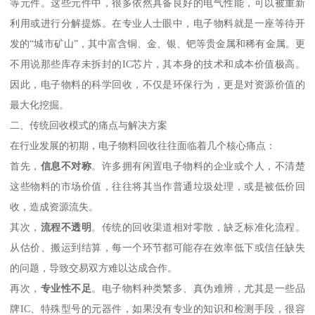
等元件。这些元件中，很多依然具备良好的电气性能，可以被重新
利用或进行分解提炼。在专业人士眼中，电子物料就是一座等待开
发的“城市矿山”，其中富含铜、金、银、钯等贵金属和稀有金属。更
不用说那些库存未拆封的IC芯片，其本身的技术和成本价值极高。
因此，电子物料的科学回收，不仅是环保行为，更是对资源价值的
最大化挖掘。
二、传统回收模式的痛点与解决方案
在行业发展的初期，电子物料回收往往面临着几个核心痛点：
首先，
信息不对称
。许多拥有闲置电子物料的企业或个人，不清楚
这些物料的市场价值，往往将其当作普通垃圾处理，或是被低价回
收，造成资源流失。
其次，
流程不透明
。传统的回收渠道相对零散，缺乏标准化流程。
从估价、搬运到结算，每一个环节都可能存在效率低下或信任缺失
的问题，导致交易双方难以达成合作。
再次，
专业性不足
。电子物料种类繁多、真伪难辨，尤其是一些品
牌IC、特殊型号的元器件，如果没有专业的知识和检测手段，很容