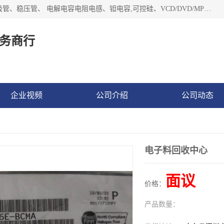
长期现金收购以下直插DIP,贴片SMD元器件:集成电路、二三极管、稳压管、 电解电容电阻电感、钽电容,可控硅、VCD/DVD/MP3激光头、红外发射接收、行管、 BGA芯片,霍尔元件、发光管、晶振,继电器,舌簧管舌簧继电器等各种电子元器件 , 量大量小不限!QQ9 联系电话谢先生 E-mail
务商行
企业视频
公司介绍
公司动态
电子料回收中心
面议
价格：
产品数量：