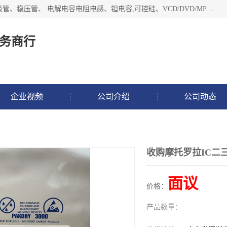
长期现金收购以下直插DIP,贴片SMD元器件:集成电路、二三极管、稳压管、 电解电容电阻电感、钽电容,可控硅、VCD/DVD/MP3激光头、红外发射接收、行管、 BGA芯片,霍尔元件、发光管、晶振,继电器,舌簧管舌簧继电器等各种电子元器件 , 量大量小不限!QQ9 联系电话谢先生 E-mail
务商行
企业视频
公司介绍
公司动态
收购摩托罗拉IC二
面议
价格：
产品数量：