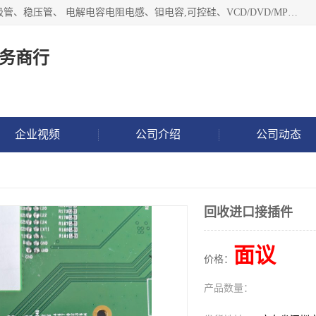
长期现金收购以下直插DIP,贴片SMD元器件:集成电路、二三极管、稳压管、 电解电容电阻电感、钽电容,可控硅、VCD/DVD/MP3激光头、红外发射接收、行管、 BGA芯片,霍尔元件、发光管、晶振,继电器,舌簧管舌簧继电器等各种电子元器件 , 量大量小不限!QQ9 联系电话谢先生 E-mail
务商行
企业视频
公司介绍
公司动态
回收进口接插件
面议
价格：
产品数量：